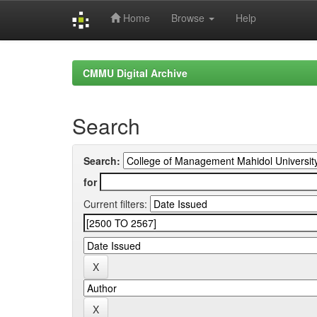
Home
Browse
Help
Skip
navigation
CMMU Digital Archive
Search
Search:
for
Current filters: