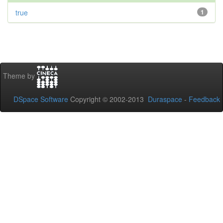
true
1
Theme by
DSpace Software
Copyright © 2002-2013
Duraspace
-
Feedback