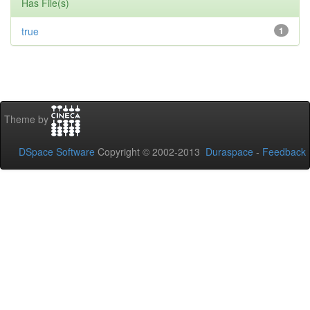
Has File(s)
true
1
Theme by
DSpace Software
Copyright © 2002-2013
Duraspace
-
Feedback