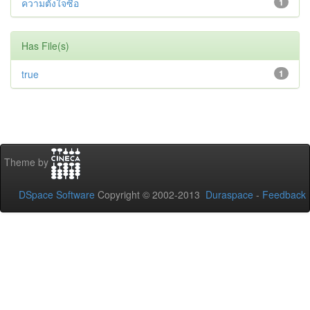
ความตั้งใจซื้อ
1
Has File(s)
true
1
Theme by
DSpace Software
Copyright © 2002-2013
Duraspace
-
Feedback