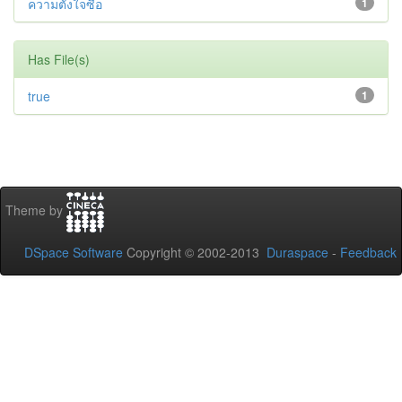
ความตั้งใจซื้อ
1
Has File(s)
true
1
Theme by
DSpace Software
Copyright © 2002-2013
Duraspace
-
Feedback