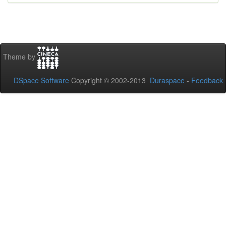
Theme by
DSpace Software
Copyright © 2002-2013
Duraspace
-
Feedback