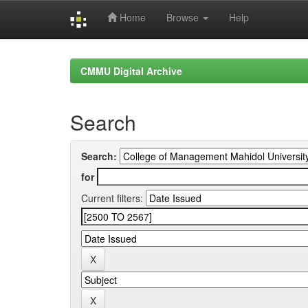
Home
Browse
Help
Skip
navigation
CMMU Digital Archive
Search
Search:
for
Current filters: