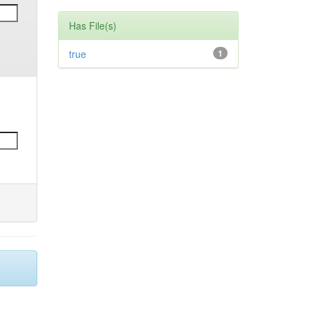
Has File(s)
true
1