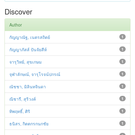
Discover
Author
กัญญาณัฐ, เนตรสถิตย์
1
กัญญาภัสส์ ปันจัยสีห์
1
จารุวิทย์, สุขเกษม
1
จุฬาลักษณ์, จารุโรจน์ปกรณ์
1
ณัชชา, มิลินทจินดา
1
ณิชารี, สุริวงค์
1
ทิพฤทธิ์, ศิริ
1
ธนิสร, กิตตกรกนกชัย
1