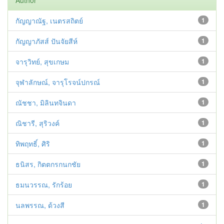
Author
กัญญาณัฐ, เนตรสถิตย์
1
กัญญาภัสส์ ปันจัยสีห์
1
จารุวิทย์, สุขเกษม
1
จุฬาลักษณ์, จารุโรจน์ปกรณ์
1
ณัชชา, มิลินทจินดา
1
ณิชารี, สุริวงค์
1
ทิพฤทธิ์, ศิริ
1
ธนิสร, กิตตกรกนกชัย
1
ธมนวรรณ, รักร้อย
1
นลพรรณ, ด้วงสี
1