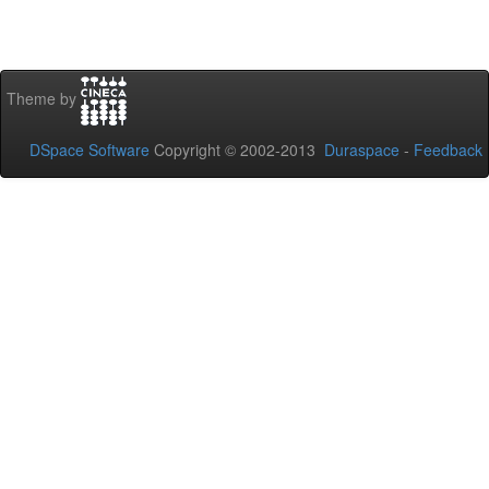
Theme by
DSpace Software
Copyright © 2002-2013
Duraspace
-
Feedback