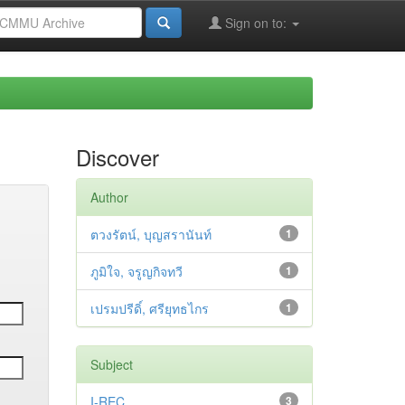
Sign on to:
Discover
Author
ตวงรัตน์, บุญสรานันท์
1
ภูมิใจ, จรูญกิจทวี
1
เปรมปรีดิ์, ศรียุทธไกร
1
Subject
I-REC
3