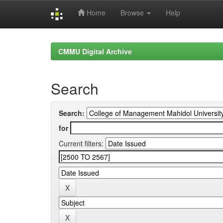
Home
Browse
Help
Skip
navigation
CMMU Digital Archive
Search
Search:
for
Current filters: