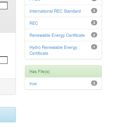
International REC Standard
3
REC
3
Renewable Energy Certificate
2
Hydro Renewable Energy
1
Certificate
Has File(s)
true
3