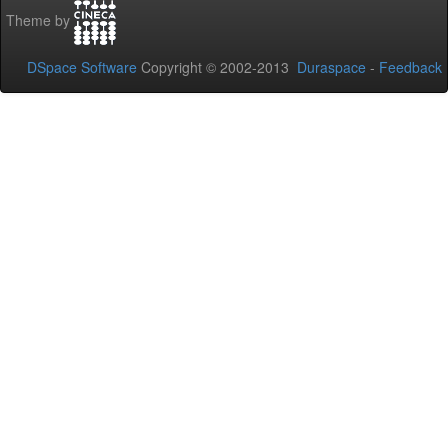
Theme by
DSpace Software
Copyright © 2002-2013
Duraspace
-
Feedback