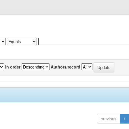
In order
Authors/record
previous
1