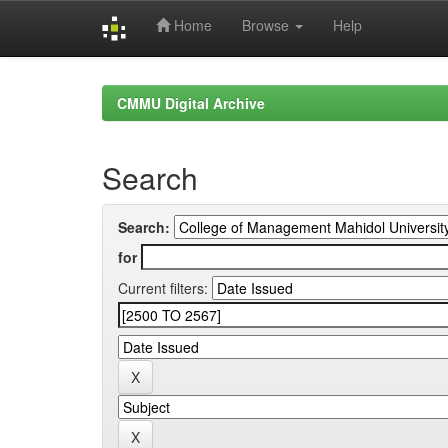
Home
Browse
Help
Skip
navigation
CMMU Digital Archive
Search
Search:
for
Current filters: