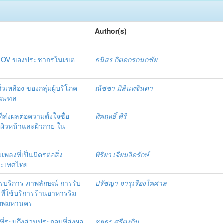
Author(s)
เกม ROV ของประชากรในเขต
ธนิสร กิตตกรกนกชัย
วเหลือง ของกลุ่มผู้บริโภค
ณัชชา มิลินทจินดา
ิมณฑล
ที่ส่งผลต่อความตั้งใจซื้อ
ทิพฤทธิ์ ศิริ
บผิวหน้าและผิวกาย ใน
มเพลงที่เป็นมิตรต่อสิ่ง
พิริยา เจียมจิตรักษ์
ระเทศไทย
ริการ ภาพลักษณ์ การรับ
ปรัชญา จารุเรืองไพศาล
าที่ใช้บริการร้านอาหารริม
งเทพมหานคร
ระบุถึงส่วนประกอบที่ส่งผล
ชยธร ศรีตงกิม