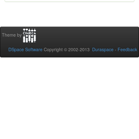
Theme by
DSpace Software
Copyright © 2002-2013
Duraspace
-
Feedback