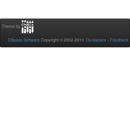
Theme by
DSpace Software
Copyright © 2002-2013
Duraspace
-
Feedback