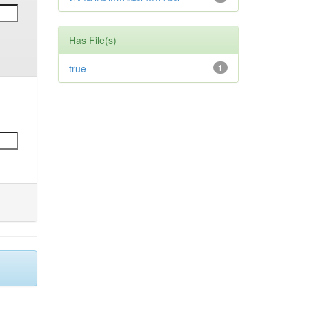
Has File(s)
true
1