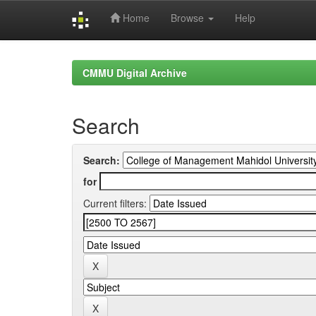
Home
Browse
Help
Skip
navigation
CMMU Digital Archive
Search
Search:
for
Current filters: