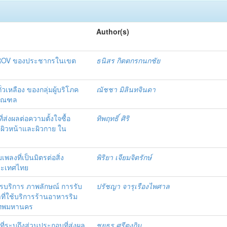
Author(s)
เกม ROV ของประชากรในเขต
ธนิสร กิตตกรกนกชัย
วเหลือง ของกลุ่มผู้บริโภค
ณัชชา มิลินทจินดา
ิมณฑล
ที่ส่งผลต่อความตั้งใจซื้อ
ทิพฤทธิ์ ศิริ
บผิวหน้าและผิวกาย ใน
มเพลงที่เป็นมิตรต่อสิ่ง
พิริยา เจียมจิตรักษ์
ระเทศไทย
ริการ ภาพลักษณ์ การรับ
ปรัชญา จารุเรืองไพศาล
าที่ใช้บริการร้านอาหารริม
งเทพมหานคร
ระบุถึงส่วนประกอบที่ส่งผล
ชยธร ศรีตงกิม