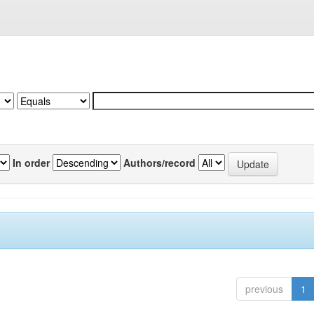
In order
Authors/record
previous
1