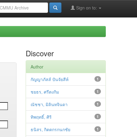
Sign on to:
Discover
Author
กัญญาภัสส์ ปันจัยสีห์
1
ชยธร, ศรีตงกิม
1
ณัชชา, มิลินทจินดา
1
ทิพฤทธิ์, ศิริ
1
ธนิสร, กิตตกรกนกชัย
1