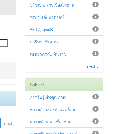
ปรัชญา, จารุเรืองไพศาล
1
พิริยา, เจียมจิตรักษ์
1
พีรวัส, สุขศิริ
1
มาริษา, ชินบุตร
1
เพชราภรณ์, ทินราช
1
next >
Subject
การรับรู้เชิงคุณภาพ
1
ความกังวลต่อสิ่งแวดล้อม
1
ความชำนาญเชี่ยวชาญ
1
next
ความชื่นชอบในตัวแบรนด์
1