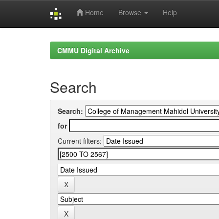
Home
Browse
Help
Skip
navigation
CMMU Digital Archive
Search
Search:
for
Current filters: