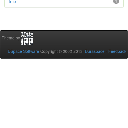
true
1
Theme by
DSpace Software
Copyright © 2002-2013
Duraspace
-
Feedback