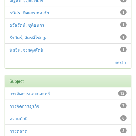
ณัฐธิดา, กุลเวชกิจ
ธนิสร, กิตตกรกนกชัย
1
ธวัลรัตน์, ชุติธนกร
1
ธีรวัตร์, อัครดีไชยกูล
1
นัสรีน, จงผดุงสัตย์
1
next >
Subject
การจัดการและกลยุทธ์
12
การจัดการธุรกิจ
7
ความภักดี
6
การตลาด
3