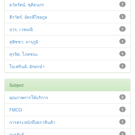
ธวัลรัตน์, ชุติธนกร
1
ธีรวัตร์, อัครดีไชยกูล
1
ปวร, เวชมณี
1
สุพิชชา, จารุภูมิ
1
สุรจิต, โภคชนะ
1
ใบเฟรินด์, อักษรนำ
1
Subject
คุณภาพการให้บริการ
2
FMCG
1
การตระหนักถึงตราสินค้า
1
การรับรู้
1