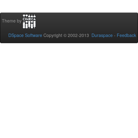
Theme by
DSpace Software
Copyright © 2002-2013
Duraspace
-
Feedback