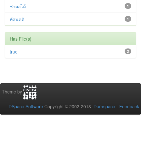
ชาผลไม้
1
ทัศนคติ
1
Has File(s)
true
2
Theme by
DSpace Software
Copyright © 2002-2013
Duraspace
-
Feedback