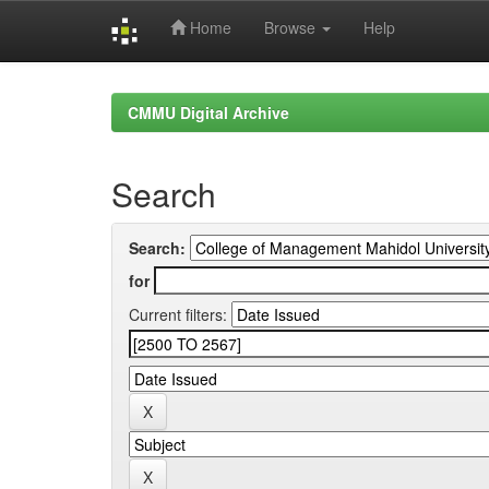
Home
Browse
Help
Skip
navigation
CMMU Digital Archive
Search
Search:
for
Current filters: