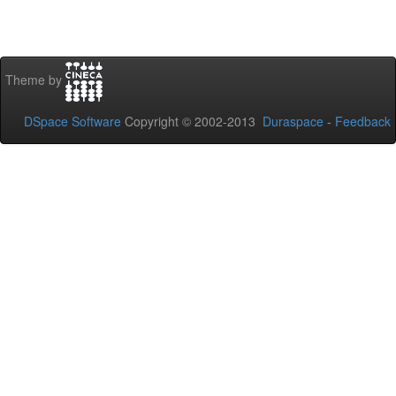
Theme by
DSpace Software
Copyright © 2002-2013
Duraspace
-
Feedback