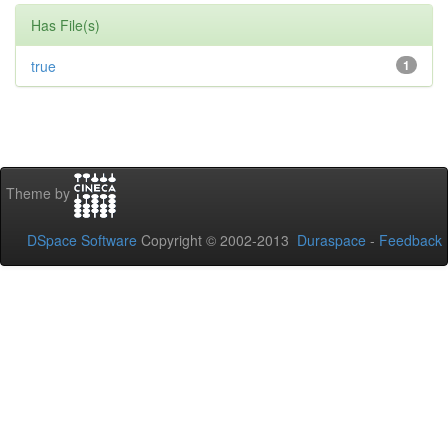
Has File(s)
true
1
Theme by
DSpace Software
Copyright © 2002-2013
Duraspace
-
Feedback