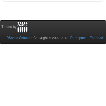
Theme by
DSpace Software
Copyright © 2002-2013
Duraspace
-
Feedback