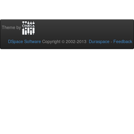
Theme by
DSpace Software
Copyright © 2002-2013
Duraspace
-
Feedback