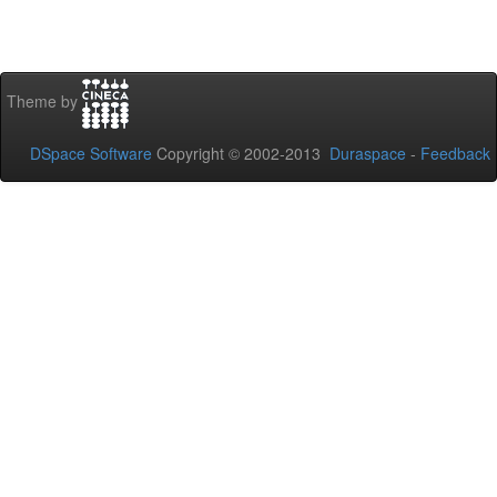
Theme by
DSpace Software
Copyright © 2002-2013
Duraspace
-
Feedback