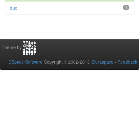
true
1
Theme by
DSpace Software
Copyright © 2002-2013
Duraspace
-
Feedback