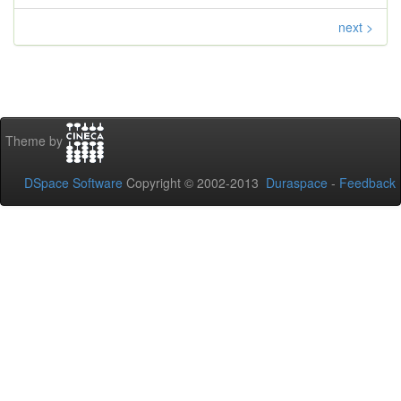
next >
Theme by
DSpace Software
Copyright © 2002-2013
Duraspace
-
Feedback