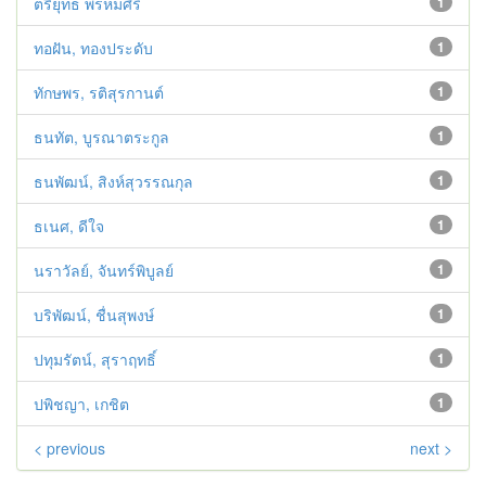
ตรียุทธ พรหมศิริ
1
ทอฝัน, ทองประดับ
1
ทักษพร, รติสุรกานต์
1
ธนทัต, บูรณาตระกูล
1
ธนพัฒน์, สิงห์สุวรรณกุล
1
ธเนศ, ดีใจ
1
นราวัลย์, จันทร์พิบูลย์
1
บริพัฒน์, ชื่นสุพงษ์
1
ปทุมรัตน์, สุราฤทธิ์
1
ปพิชญา, เกชิต
1
< previous
next >