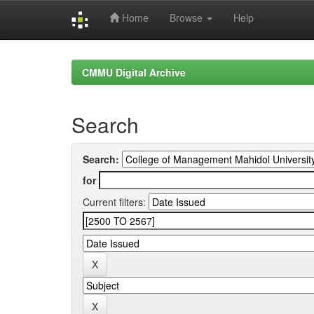
Home
Browse
Help
Skip
navigation
CMMU Digital Archive
Search
Search:
for
Current filters: