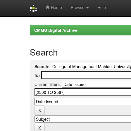
Home
Browse
Help
Skip
navigation
CMMU Digital Archive
Search
Search:
for
Current filters: