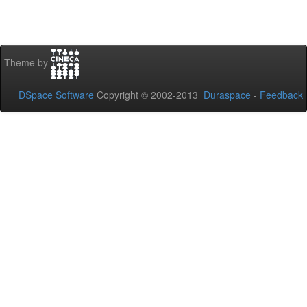
Theme by
DSpace Software
Copyright © 2002-2013
Duraspace
-
Feedback