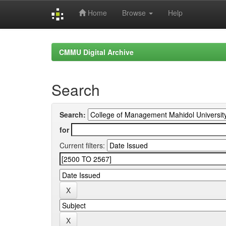
Home
Browse
Help
Skip
navigation
CMMU Digital Archive
Search
Search:
for
Current filters: