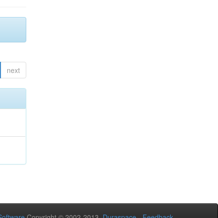
next
oftware
Copyright © 2002-2013
Duraspace
-
Feedback