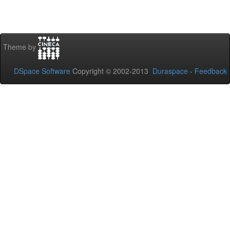
Theme by
DSpace Software
Copyright © 2002-2013
Duraspace
-
Feedback