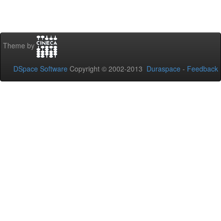
Theme by
DSpace Software
Copyright © 2002-2013
Duraspace
-
Feedback