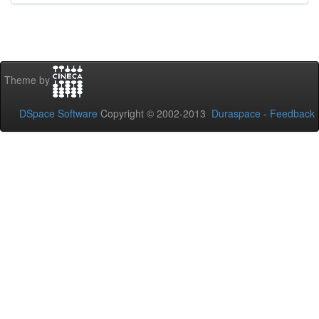
Theme by
DSpace Software
Copyright © 2002-2013
Duraspace
-
Feedback