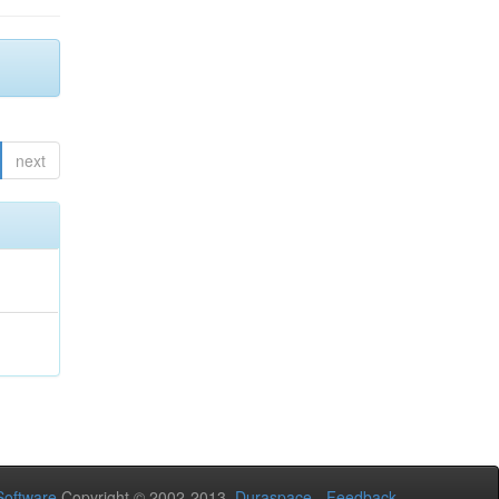
next
oftware
Copyright © 2002-2013
Duraspace
-
Feedback