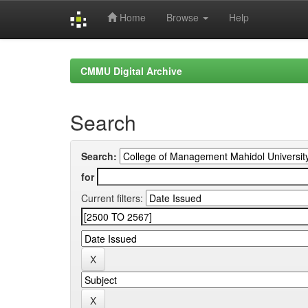
Home
Browse
Help
Skip
navigation
CMMU Digital Archive
Search
Search:
for
Current filters: