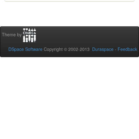
Theme by
DSpace Software
Copyright © 2002-2013
Duraspace
-
Feedback