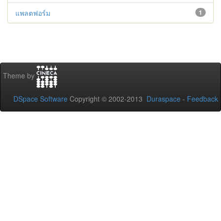
แพลตฟอร์ม
1
Theme by
DSpace Software
Copyright © 2002-2013
Duraspace
-
Feedback