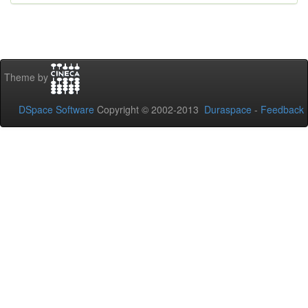
Theme by
DSpace Software
Copyright © 2002-2013
Duraspace
-
Feedback