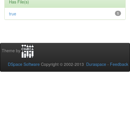
Has File(s)
true
1
Theme by
DSpace Software
Copyright © 2002-2013
Duraspace
-
Feedback