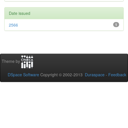
Date issued
2566
1
Theme by
DSpace Software
Copyright © 2002-2013
Duraspace
-
Feedback