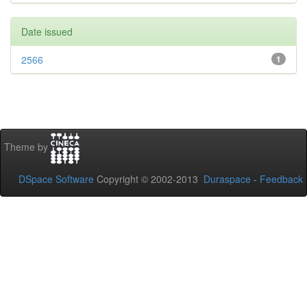
Date issued
2566
1
Theme by
DSpace Software
Copyright © 2002-2013
Duraspace
-
Feedback