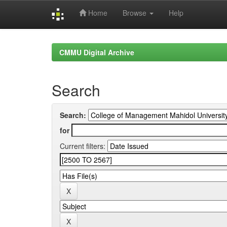
Home
Browse
Help
Skip
navigation
CMMU Digital Archive
Search
Search:
for
Current filters: