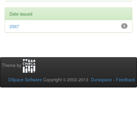
Date issued
2567
1
Theme by
DSpace Software
Copyright © 2002-2013
Duraspace
-
Feedback