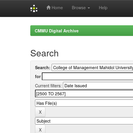
Home
Browse
Help
Skip
navigation
CMMU Digital Archive
Search
Search:
for
Current filters: