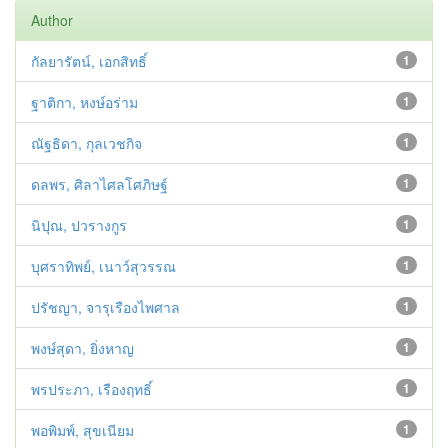
Author
กัลยารัตน์, เอกสิทธิ์
1
ฐาติกา, หงษ์อร่าม
1
ณัฐธิดา, กุลเวชกิจ
1
ดลพร, ศิลาไศลโศภิษฐ์
1
นิปุณ, ปวรางกูร
1
บุศราทิพย์, เนาว์สุวรรณ
1
ปรัชญา, จารุเรืองไพศาล
1
พงษ์สุดา, ยิ่งหาญ
1
พรประภา, เรืองฤทธิ์
1
พอพิมพ์, สุขเนียม
1