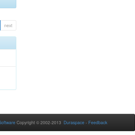
next
oftware
Copyright © 2002-2013
Duraspace
-
Feedback