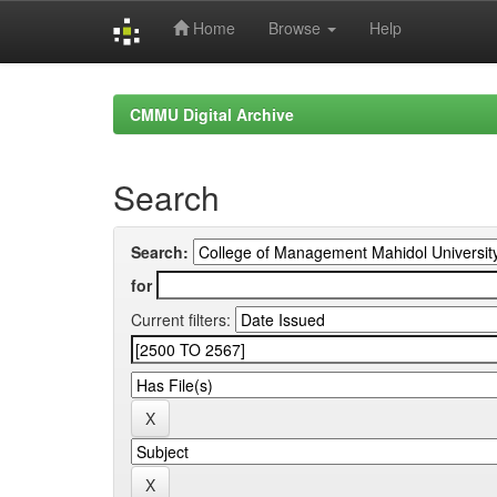
Home
Browse
Help
Skip
navigation
CMMU Digital Archive
Search
Search:
for
Current filters: