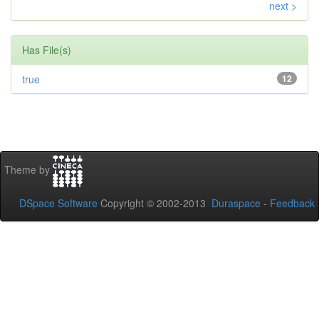
next >
Has File(s)
true
12
Theme by
DSpace Software
Copyright © 2002-2013
Duraspace
-
Feedback