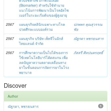
ตัวบ่งชี้ทางชีวภาพในเลือด
(Biomarker) สำหรับใช้ทำนาย
แนวโน้มการพัฒนาเป็นโรคอัลไซ
เมอร์ในระยะเริ่มต้นของผู้สูงอายุ
2567
แผนธุรกิจคลินิกเฉพาะทางโรค
ปภพพร คุณสุวรรณ
ปวดศีรษะแบบองค์รวม
ชัย
2567
แผนธุรกิจ บริษัท เพ็ทจีโนมิกส์
ณัฐรดา พชรธนสาร
ไทยแลนด์ จำกัด
2567
การศึกษาความเป็นไปได้ของการ
ภัสสรี ศิลปนครฤทธิ์
ใช้เทคโนโลยีบาร์โค้ดสแกน เพื่อ
ลดปัญหาความคลาดเคลื่อนทาง
ยาในขั้นตอนการจัดการยาในโรง
พยาบาล
Discover
Author
ณัฐรดา, พชรธนสาร
1