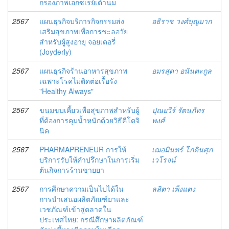
กรองภาพเอกซเรย์เต้านม
2567
แผนธุรกิจบริการกิจกรรมส่ง
อธิราช วงศ์บุญมาก
เสริมสุขภาพเพื่อการชะลอวัย
สำหรับผู้สูงอายุ จอยเดอรี่
(Joyderly)
2567
แผนธุรกิจร้านอาหารสุขภาพ
อมรสุดา อนันตะกูล
เฉพาะโรคไม่ติดต่อเรื้อรัง
"Healthy Always"
2567
ขนมขบเคี้ยวเพื่อสุขภาพสำหรับผู้
ปุณยวีร์ รัตนภัทร
ที่ต้องการคุมน้ำหนักด้วยวิธีคีโตจิ
พงศ์
นิค
2567
PHARMAPRENEUR การให้
เฌอมินทร์ โภคินศุภ
บริการรับให้คำปรึกษาในการเริ่ม
เวโรจน์
ต้นกิจการร้านขายยา
2567
การศึกษาความเป็นไปได้ใน
ลลิตา เพ็งแตง
การนำเสนอผลิตภัณฑ์ยาและ
เวชภัณฑ์เข้าสู่ตลาดใน
ประเทศไทย: กรณีศึกษาผลิตภัณฑ์