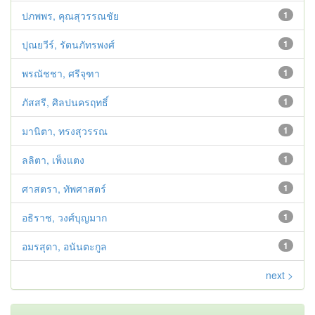
ปภพพร, คุณสุวรรณชัย
1
ปุณยวีร์, รัตนภัทรพงศ์
1
พรณัชชา, ศรีจุฑา
1
ภัสสรี, ศิลปนครฤทธิ์
1
มานิตา, ทรงสุวรรณ
1
ลลิตา, เพ็งแตง
1
ศาสตรา, ทัพศาสตร์
1
อธิราช, วงศ์บุญมาก
1
อมรสุดา, อนันตะกูล
1
next >