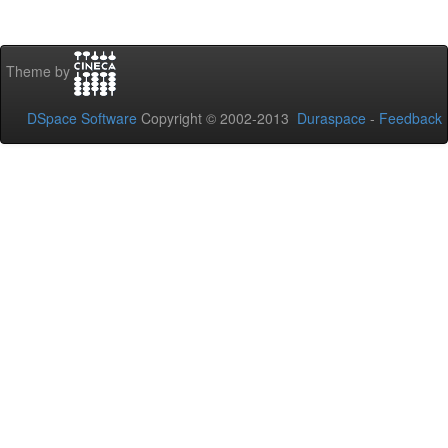
Theme by
DSpace Software
Copyright © 2002-2013
Duraspace
-
Feedback